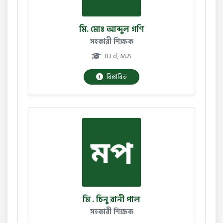
মি. মোঃ আব্দুল গণি
সহকারী শিক্ষক
B.Ed, M.A
বিস্তারিত
মি . চিনু রানী পাল
সহকারী শিক্ষক