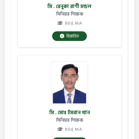
মি . রেনুকা রাণী মন্ডল
সিনিয়র শিক্ষক
B.Ed, M.A
বিস্তারিত
মি . মোঃ ইমরান খান
সিনিয়র শিক্ষক
B.Ed, M.A