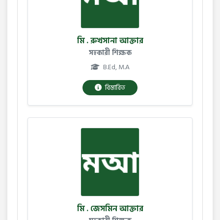
মি . রুখসানা আক্তার
সহকারী শিক্ষক
B.Ed, M.A
বিস্তারিত
মি . জেসমিন আক্তার