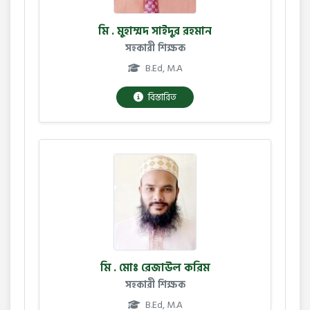
মি . মুহাম্মদ সাইদুর রহমান
সহকারী শিক্ষক
B.Ed, M.A
বিস্তারিত
মি . মোঃ রেজাউল করিম
সহকারী শিক্ষক
B.Ed, M.A