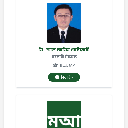
মি . আল আমিন পাটোয়ারী
সহকারী শিক্ষক
B.Ed, M.A
বিস্তারিত