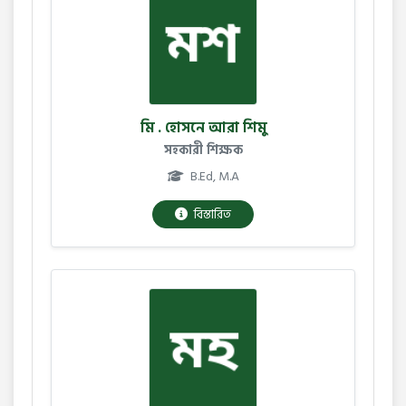
মি . হোসনে আরা শিমু
সহকারী শিক্ষক
B.Ed, M.A
বিস্তারিত