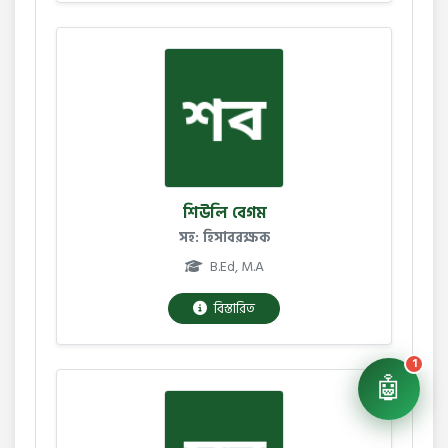
শিউলি বেগম
সহ: হিসাবরক্ষক
B.Ed, M.A
বিস্তারিত
1
🤖