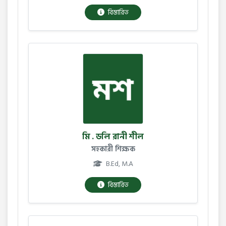
বিস্তারিত
মি . ডলি রানী শীল
সহকারী শিক্ষক
B.Ed, M.A
বিস্তারিত