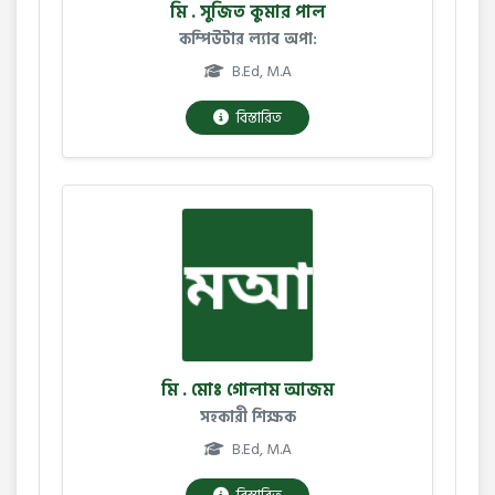
মি . সুজিত কুমার পাল
কম্পিউটার ল্যাব অপা:
B.Ed, M.A
বিস্তারিত
মি . মোঃ গোলাম আজম
সহকারী শিক্ষক
B.Ed, M.A