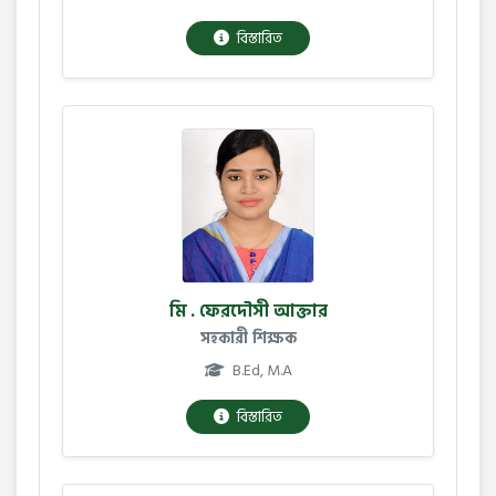
বিস্তারিত
মি . ফেরদৌসী আক্তার
সহকারী শিক্ষক
B.Ed, M.A
বিস্তারিত