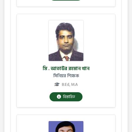
মি . আতাউর রহমান খান
সিনিয়র শিক্ষক
B.Ed, M.A
বিস্তারিত