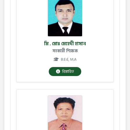
মি . মোঃ মেহেদী হাসান
সহকারী শিক্ষক
B.Ed, M.A
বিস্তারিত