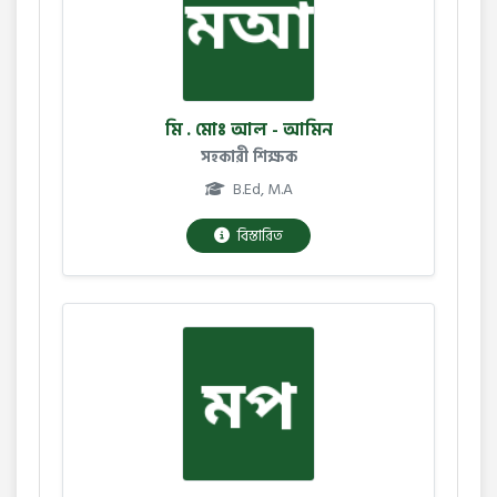
মি . মোঃ আল - আমিন
সহকারী শিক্ষক
B.Ed, M.A
বিস্তারিত