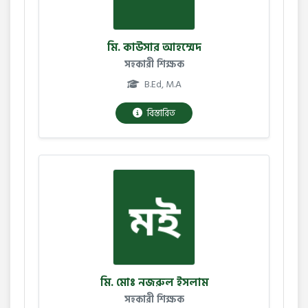
মি. কাউসার আহম্মেদ
সহকারী শিক্ষক
B.Ed, M.A
বিস্তারিত
মি. মোঃ নজরুল ইসলাম
সহকারী শিক্ষক