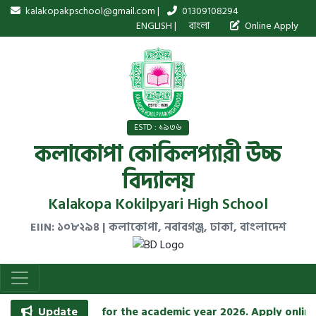
kalakopakpschool@gmail.com |
01309108294
ENGLISH
|
বাংলা
Online Apply
ESTD : ১৯৩৬
কলাকোপা কোকিলপ্যারী উচ্চ
বিদ্যালয়
Kalakopa Kokilpyari High School
EIIN: ১০৮২৯৪ | কলাকোপা, নবাবগঞ্জ, ঢাকা, বাংলাদেশ
going on for the academic year 2026. Apply online now!
Update