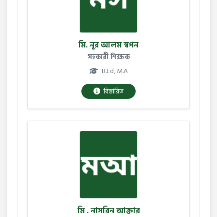
মি. নূর আলম স্বপন
সহকারী শিক্ষক
B.Ed, M.A
বিস্তারিত
মি . নাসরিন আক্তার