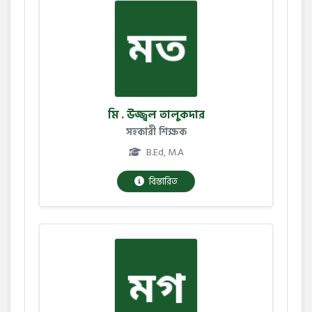
মি . উজ্জ্বল তালুকদার
সহকারী শিক্ষক
B.Ed, M.A
বিস্তারিত