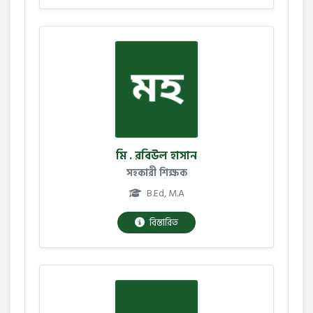
মি . রবিউল হাসান
সহকারী শিক্ষক
B.Ed, M.A
বিস্তারিত