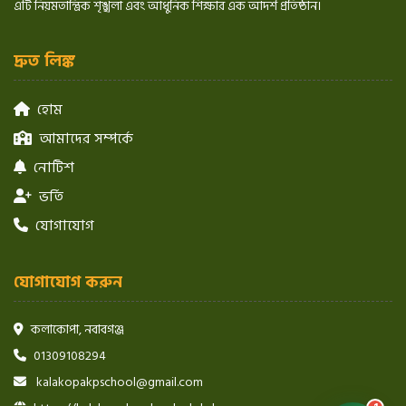
এটি নিয়মতান্ত্রিক শৃঙ্খলা এবং আধুনিক শিক্ষার এক আদর্শ প্রতিষ্ঠান।
দ্রুত লিঙ্ক
হোম
আমাদের সম্পর্কে
নোটিশ
ভর্তি
যোগাযোগ
যোগাযোগ করুন
কলাকোপা, নবাবগঞ্জ
01309108294
kalakopakpschool@gmail.com