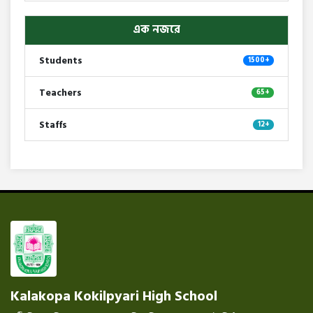
এক নজরে
Students
1500+
Teachers
65+
Staffs
12+
Kalakopa Kokilpyari High School